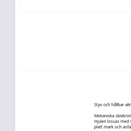
Styv och hållbar a
Mekaniska skivbrom
Hjulen lossas med 
platt mark och asfal