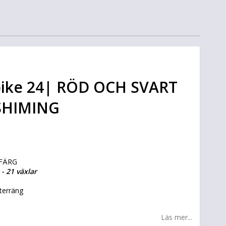
ike 24| RÖD OCH SVART
 SHIMING
 FÄRG
- 21 växlar
terräng
Läs mer...