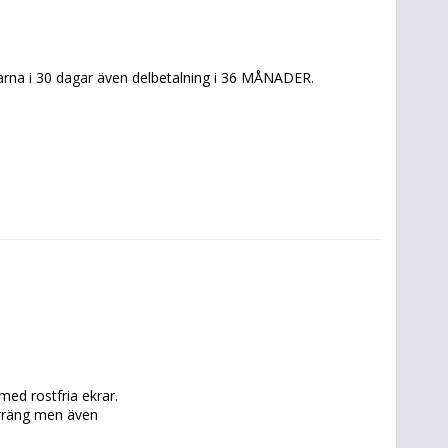
arna i 30 dagar även delbetalning i 36 MÅNADER.
d rostfria ekrar. 
rräng men även 