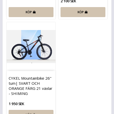
2 100 SEK
KÖP
KÖP
CYKEL Mountainbike 26"
tum| SVART OCH
ORANGE FÄRG 21 växlar
- SHIMING
1 950 SEK