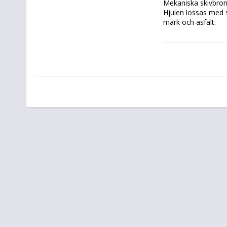
Mekaniska skivbrom
Hjulen lossas med 
mark och asfalt.
Däckens mönster gö
enklare stig i skoge