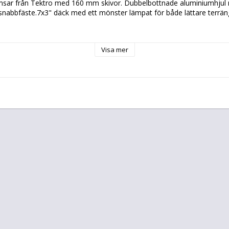
sar från Tektro med 160 mm skivor. Dubbelbottnade aluminiumhjul me
snabbfäste.7x3" däck med ett mönster lämpat för både lättare terrän
rn den även mer lämpad för asfalt och grus, men fungerar även om du
Visa mer
n