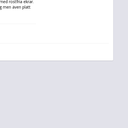
d rostfria ekrar. 
g men även platt 
 vill cykla 