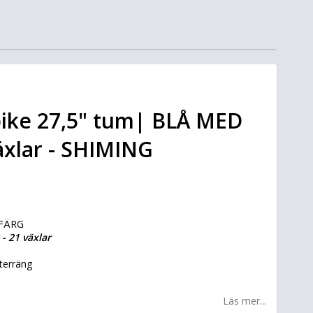
ike 27,5" tum| BLÅ MED
xlar - SHIMING
 FÄRG
- 21 växlar
terräng
Läs mer...