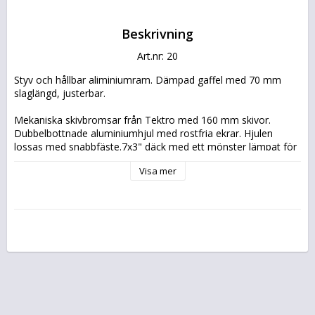
Beskrivning
Art.nr: 20
Styv och hållbar aliminiumram. Dämpad gaffel med 70 mm 
slaglängd, justerbar.
Mekaniska skivbromsar från Tektro med 160 mm skivor. 
Dubbelbottnade aluminiumhjul med rostfria ekrar. Hjulen 
lossas med snabbfäste.7x3" däck med ett mönster lämpat för 
både lättare terräng men även platt mark och asfalt.
Visa mer
Däckens mönster görn den även mer lämpad för asfalt och 
grus, men fungerar även om du vill cykla enklare stig i skogen